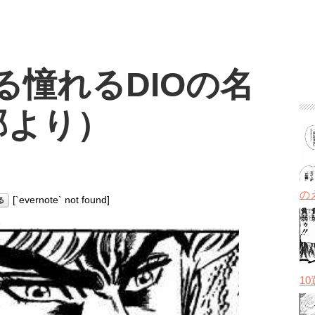
る憧れるDIOの名
部より）
の
[`evernote` not found]
1