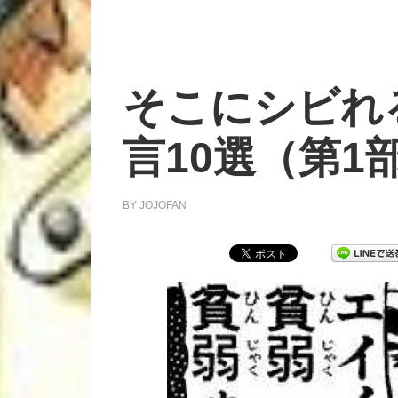
そこにシビれ
言10選（第1
BY
JOJOFAN