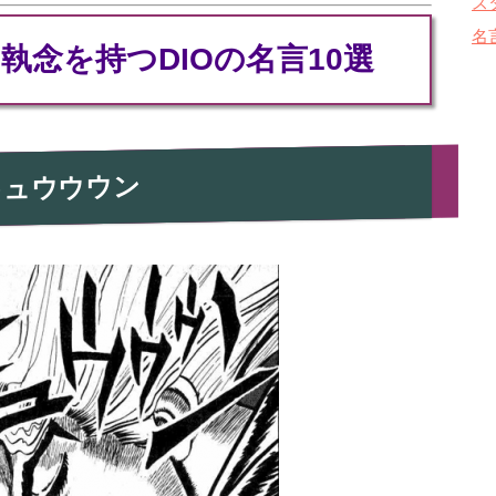
ス
名
執念を持つDIOの名言10選
キュウウウン