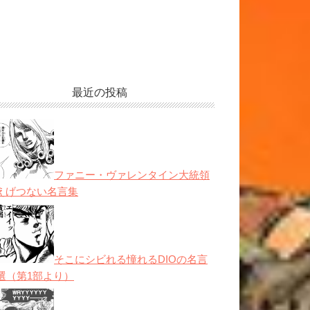
最近の投稿
ファニー・ヴァレンタイン大統領
えげつない名言集
そこにシビれる憧れるDIOの名言
0選（第1部より）