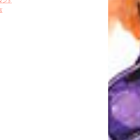
タンド
言