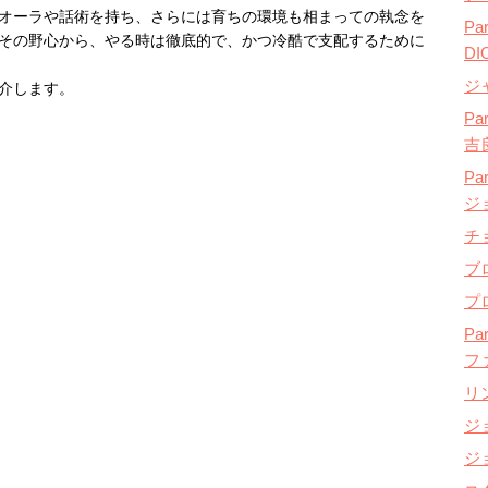
オーラや話術を持ち、さらには育ちの環境も相まっての執念を
P
その野心から、やる時は徹底的で、かつ冷酷で支配するために
D
ジ
介します。
P
吉
Pa
ジ
チ
ブ
プ
P
フ
リ
ジ
ジ