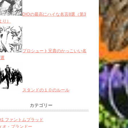
DIOの最高にハイな名言8選（第3
より）
プロシュート兄貴のかっこいい名
7選
スタンドの１０のルール
カテゴリー
art1 ファントムブラッド
ィオ・ブランドー