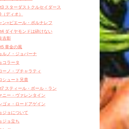
art3 スターダストクルセイダース
IO（ディオ）
ャン=ピエール・ポルナレフ
art4 ダイヤモンドは砕けない
良吉影
rt5 黄金の風
ョルノ・ジョバーナ
ョコラータ
ローノ・ブチャラティ
ロシュート兄貴
art7 スティール・ボール・ラン
ァニー・ヴァレンタイン
ンゴォ・ロードアゲイン
ョジョについて
ョジョ立ち