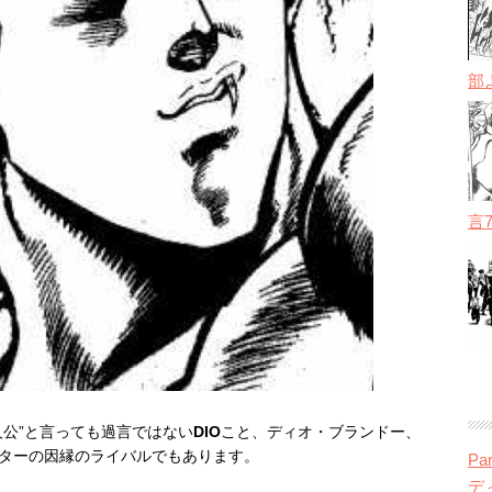
部
言
人公”と言っても過言ではない
DIO
こと、ディオ・ブランドー、
ターの因縁のライバルでもあります。
P
デ