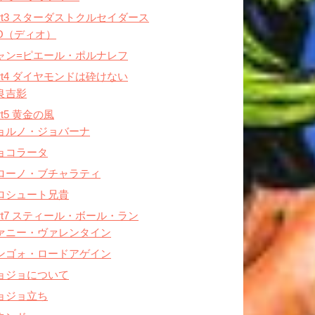
art3 スターダストクルセイダース
IO（ディオ）
ャン=ピエール・ポルナレフ
art4 ダイヤモンドは砕けない
良吉影
rt5 黄金の風
ョルノ・ジョバーナ
ョコラータ
ローノ・ブチャラティ
ロシュート兄貴
art7 スティール・ボール・ラン
ァニー・ヴァレンタイン
ンゴォ・ロードアゲイン
ョジョについて
ョジョ立ち