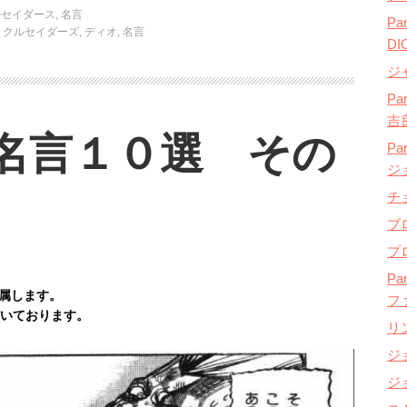
ルセイダース
,
名言
P
トクルセイダーズ
,
ディオ
,
名言
D
ジ
P
吉
名言１０選 その
Pa
ジ
チ
ブ
プ
P
属します。
フ
だいております。
リ
ジ
ジ