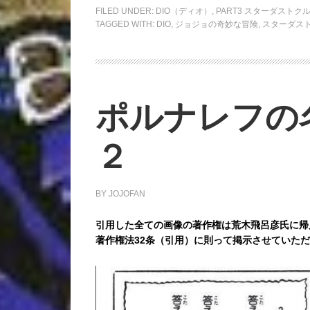
FILED UNDER:
DIO（ディオ）
,
PART3 スターダストク
TAGGED WITH:
DIO
,
ジョジョの奇妙な冒険
,
スターダス
ポルナレフの
２
BY
JOJOFAN
引用した全ての画像の著作権は荒木飛呂彦氏に帰
著作権法32条（引用）に則って掲示させていた