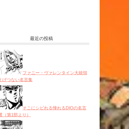
最近の投稿
ファニー・ヴァレンタイン大統領
えげつない名言集
そこにシビれる憧れるDIOの名言
0選（第1部より）