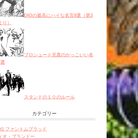
DIOの最高にハイな名言8選（第3
より）
プロシュート兄貴のかっこいい名
7選
スタンドの１０のルール
カテゴリー
art1 ファントムブラッド
ィオ・ブランドー