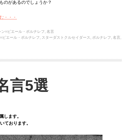
ものがあるのでしょうか？
む・・・
ャン=ピエール・ポルナレフ
,
名言
=ピエール・ポルナレフ
,
スターダストクルセイダース
,
ポルナレフ
,
名言
,
名言5選
属します。
だいております。