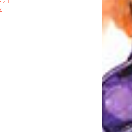
タンド
言