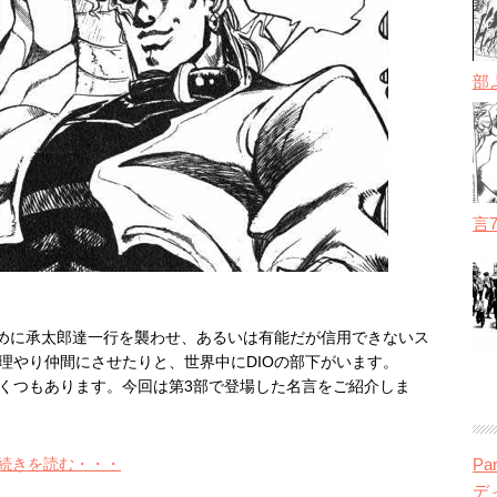
部
言
ために承太郎達一行を襲わせ、あるいは有能だが信用できないス
理やり仲間にさせたりと、世界中にDIOの部下がいます。
くつもあります。今回は第3部で登場した名言をご紹介しま
P
の続きを読む・・・
デ