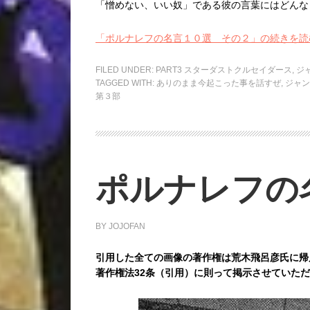
「憎めない、いい奴」である彼の言葉にはどんな
「ポルナレフの名言１０選 その２」の続きを読
FILED UNDER:
PART3 スターダストクルセイダース
,
ジ
TAGGED WITH:
ありのまま今起こった事を話すぜ
,
ジャン
第３部
ポルナレフの
BY
JOJOFAN
引用した全ての画像の著作権は荒木飛呂彦氏に帰
著作権法32条（引用）に則って掲示させていた