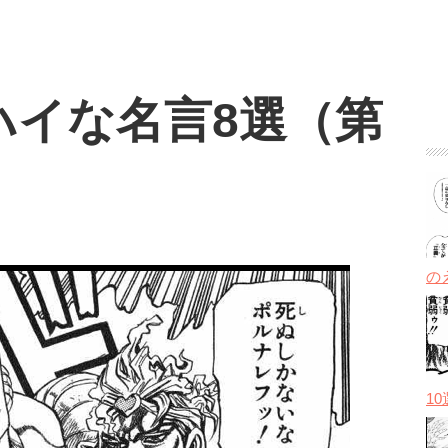
ハイな名言8選（第
の
1