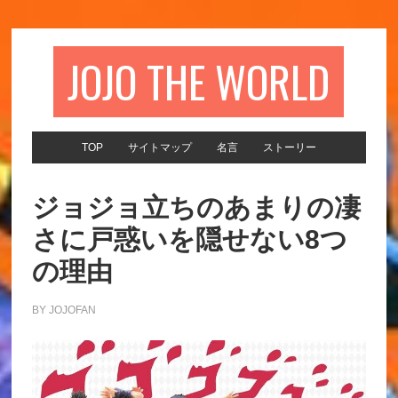
JOJO THE WORLD
TOP
サイトマップ
名言
ストーリー
ジョジョ立ちのあまりの凄
さに戸惑いを隠せない8つ
の理由
BY
JOJOFAN