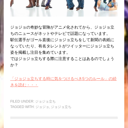
ジョジョの奇妙な冒険がアニメ化されてから、ジョジョ立
ちのニュースがネットやテレビで話題になっています。
駅伝選手がゴール直後にジョジョ立ちをして新聞の表紙に
なっていたり、有名タレントがツイッターにジョジョ立ち
姿を掲載し注目を集めています。
ではジョジョ立ちする際に注意することはあるのでしょう
か？
「ジョジョ立ちする時に気をつけるべき5つのルール」の続
きを読む・・・
FILED UNDER:
ジョジョ立ち
TAGGED WITH:
ジョジョ
,
ジョジョ立ち