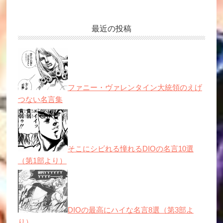
最近の投稿
ファニー・ヴァレンタイン大統領のえげ
つない名言集
そこにシビれる憧れるDIOの名言10選
（第1部より）
DIOの最高にハイな名言8選（第3部よ
り）