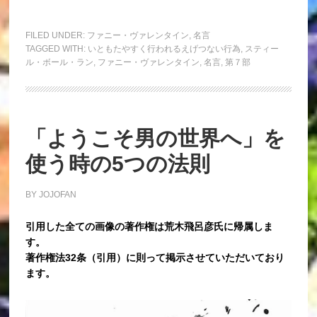
FILED UNDER:
ファニー・ヴァレンタイン
,
名言
TAGGED WITH:
いともたやすく行われるえげつない行為
,
スティー
ル・ボール・ラン
,
ファニー・ヴァレンタイン
,
名言
,
第７部
「ようこそ男の世界へ」を
使う時の5つの法則
BY
JOJOFAN
引用した全ての画像の著作権は荒木飛呂彦氏に帰属しま
す。
著作権法32条（引用）に則って掲示させていただいており
ます。