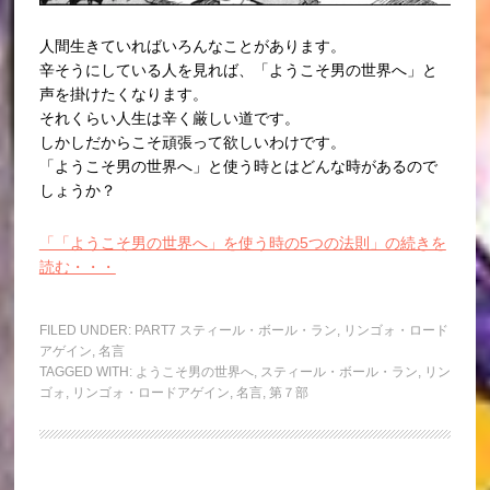
人間生きていればいろんなことがあります。
辛そうにしている人を見れば、「ようこそ男の世界へ」と
声を掛けたくなります。
それくらい人生は辛く厳しい道です。
しかしだからこそ頑張って欲しいわけです。
「ようこそ男の世界へ」と使う時とはどんな時があるので
しょうか？
「「ようこそ男の世界へ」を使う時の5つの法則」の続きを
読む・・・
FILED UNDER:
PART7 スティール・ボール・ラン
,
リンゴォ・ロード
アゲイン
,
名言
TAGGED WITH:
ようこそ男の世界へ
,
スティール・ボール・ラン
,
リン
ゴォ
,
リンゴォ・ロードアゲイン
,
名言
,
第７部