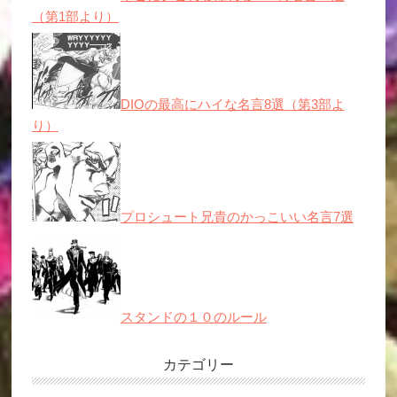
（第1部より）
DIOの最高にハイな名言8選（第3部よ
り）
プロシュート兄貴のかっこいい名言7選
スタンドの１０のルール
カテゴリー