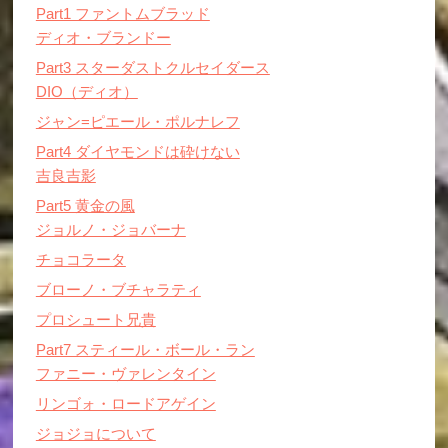
Part1 ファントムブラッド
ディオ・ブランドー
Part3 スターダストクルセイダース
DIO（ディオ）
ジャン=ピエール・ポルナレフ
Part4 ダイヤモンドは砕けない
吉良吉影
Part5 黄金の風
ジョルノ・ジョバーナ
チョコラータ
ブローノ・ブチャラティ
プロシュート兄貴
Part7 スティール・ボール・ラン
ファニー・ヴァレンタイン
リンゴォ・ロードアゲイン
ジョジョについて